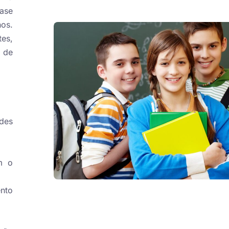
ase
nos.
tes,
 de
ades
m o
nto