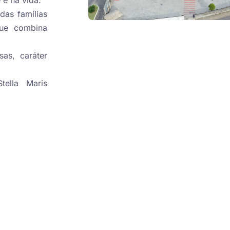
 e na vida.
as famílias
ue combina
as, caráter
ella Maris