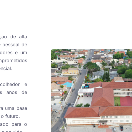
ção de alta
e pessoal de
adores e um
mprometidos
ncial.
olhedor e
os anos de
ra uma base
o futuro.
tado para o