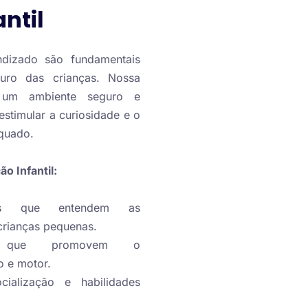
ntil
ndizado são fundamentais
turo das crianças. Nossa
e um ambiente seguro e
estimular a curiosidade e o
quado.
o Infantil:
osos que entendem as
crianças pequenas.
as que promovem o
o e motor.
ialização e habilidades